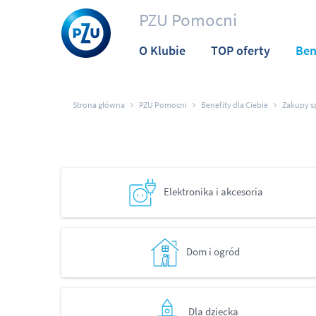
PZU Pomocni
O Klubie
TOP oferty
Ben
Strona główna
PZU Pomocni
Benefity dla Ciebie
Zakupy s
Elektronika i akcesoria
Dom i ogród
Dla dziecka