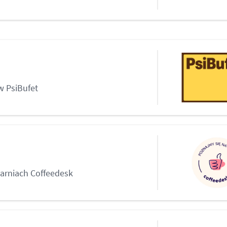
w PsiBufet
arniach Coffeedesk