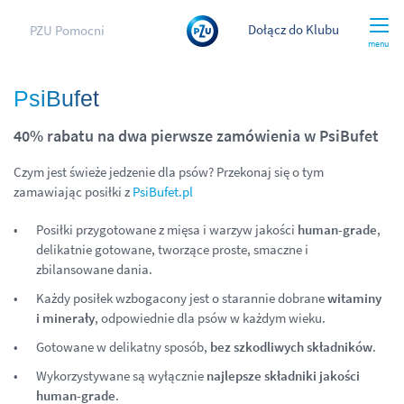
Dołącz do Klubu
PZU Pomocni
menu
PsiBufet
40% rabatu na dwa pierwsze zamówienia w PsiBufet
Czym jest świeże jedzenie dla psów? Przekonaj się o tym
zamawiając posiłki z
PsiBufet.pl
Posiłki przygotowane z mięsa i warzyw jakości
human-grade
,
delikatnie gotowane, tworzące proste, smaczne i
zbilansowane dania.
Każdy posiłek wzbogacony jest o starannie dobrane
witaminy
i minerały
, odpowiednie dla psów w każdym wieku.
Gotowane w delikatny sposób,
bez szkodliwych składników
.
Wykorzystywane są wyłącznie
najlepsze składniki jakości
human-grade
.