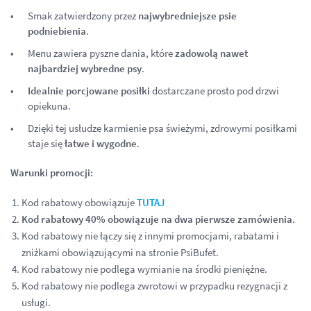
Smak zatwierdzony przez
najwybredniejsze psie
podniebienia
.
Menu zawiera pyszne dania, które
zadowolą nawet
najbardziej wybredne psy
.
Idealnie porcjowane posiłki
dostarczane prosto pod drzwi
opiekuna.
Dzięki tej usłudze karmienie psa świeżymi, zdrowymi posiłkami
staje się
łatwe i wygodne
.
Warunki promocji:
Kod rabatowy obowiązuje
TUTAJ
Kod rabatowy 40% obowiązuje na dwa pierwsze zamówienia.
Kod rabatowy nie łączy się z innymi promocjami, rabatami i
zniżkami obowiązującymi na stronie PsiBufet.
Kod rabatowy nie podlega wymianie na środki pieniężne.
Kod rabatowy nie podlega zwrotowi w przypadku rezygnacji z
usługi.