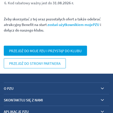
Kod rabatowy ważny jest do
31.08.2026 r.
Żeby skorzystać z tej oraz pozostałych ofert a także odebrać
atrakcyjny Benefit na start
zostań użytkownikiem mojePZU
i
dołącz do naszego klubu.
PRZEJDŹ DO MOJE PZU I PRZYSTĄP DO KLUBU
PRZEJDŹ DO STRONY PARTNERA
O PZU
SKONTAKTUJ SIĘ Z NAMI
APLIKACJE PZU