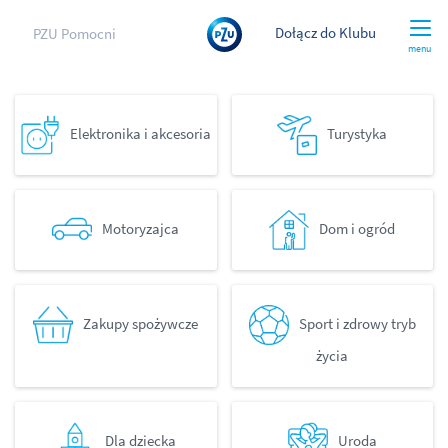
Dołącz do Klubu
PZU Pomocni
menu
Elektronika i akcesoria
Turystyka
Motoryzajca
Dom i ogród
Zakupy spożywcze
Sport i zdrowy tryb
życia
Dla dziecka
Uroda