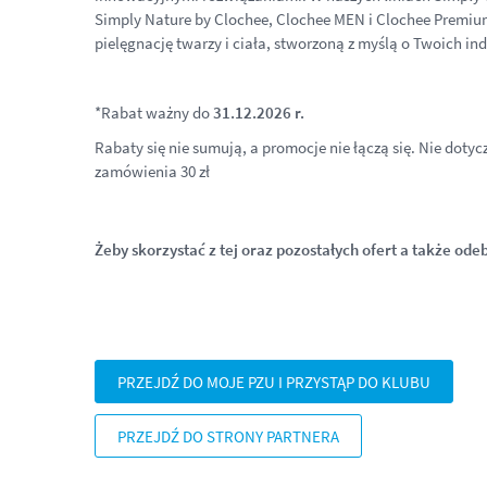
Simply Nature by Clochee, Clochee MEN i Clochee Premi
pielęgnację twarzy i ciała, stworzoną z myślą o Twoich i
*Rabat ważny do
31.12.2026 r.
Rabaty się nie sumują, a promocje nie łączą się. Nie dot
zamówienia 30 zł
Żeby skorzystać z tej oraz pozostałych ofert a także ode
PRZEJDŹ DO MOJE PZU I PRZYSTĄP DO KLUBU
PRZEJDŹ DO STRONY PARTNERA