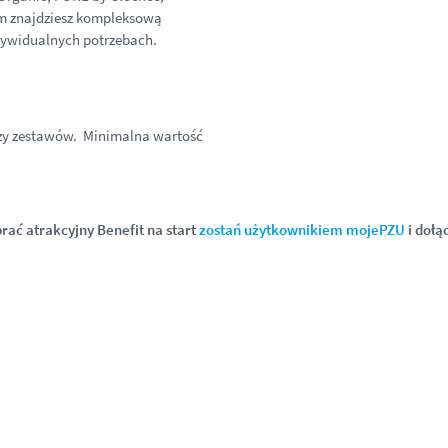
um znajdziesz kompleksową
ndywidualnych potrzebach.
yczy zestawów. Minimalna wartość
brać atrakcyjny Benefit na start
zostań użytkownikiem mojePZU
i dołą