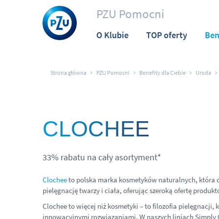
PZU Pomocni
O Klubie
TOP oferty
Ben
Strona główna
PZU Pomocni
Benefity dla Ciebie
Uroda
CLOCHEE
33% rabatu na cały asortyment*
Clochee
to polska marka kosmetyków naturalnych, która od
pielęgnację twarzy i ciała, oferując szeroką ofertę produkt
Clochee to więcej niż kosmetyki – to filozofia pielęgnacji,
innowacyjnymi rozwiązaniami. W naszych liniach Simply 