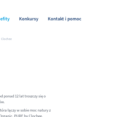
efity
Konkursy
Kontakt i pomoc
Clochee
 ponad 12 lat troszczy się o
ów.
 która łączy w sobie moc natury z
Organic, PURE by Clochee,