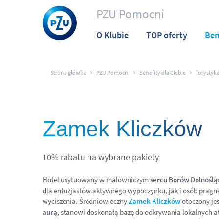
PZU Pomocni
O Klubie
TOP oferty
Ben
Strona główna
PZU Pomocni
Benefity dla Ciebie
Turystyk
Zamek Kliczków
10% rabatu na wybrane pakiety
Hotel usytuowany w malowniczym
sercu Borów Dolnoślą
dla entuzjastów aktywnego wypoczynku, jak i osób pragną
wyciszenia. Średniowieczny
Zamek Kliczków
otoczony je
aurą
, stanowi doskonałą bazę do odkrywania lokalnych atr