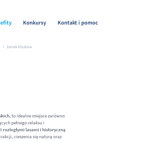
efity
Konkursy
Kontakt i pomoc
a
Zamek Kliczków
skich
, to idealne miejsce zarówno
cych pełnego relaksu i
st
rozległymi lasami i historyczną
akcji, cieszenia się naturą oraz