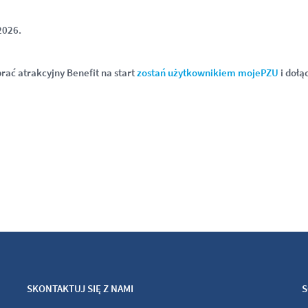
2026.
brać atrakcyjny Benefit na start
zostań użytkownikiem mojePZU
i dołą
SKONTAKTUJ SIĘ Z NAMI
S