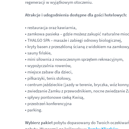
regeneracji w wyjątkowym otoczeniu.
Atrakcje i udogodnienia dostępne dla gości hotelowych:
•
restauracja oraz kawiarnia,
•
zamkowa pasieka – gdzie możesz zakupić naturalne miod
•
THALGO SPA – masaże i zabiegi odnowy biologicznej,
•
kryty basen z przeszkloną ścianą z widokiem na zamkowy
•
sauny fińskie,
•
mini siłownia z nowoczesnym sprzętem rekreacyjnym,
•
wypożyczalnia rowerów,
•
miejsce zabaw dla dzieci,
•
piłkarzyki, tenis stołowy,
•
centrum jeździeckie (jazdy w terenie, bryczka, wóz konny,
•
zwiedzanie Zamku z przewodnikiem, nocne zwiedzanie 
•
spływy pontonowe rzeką Kwisą,
•
przestrzeń konferencyjna
•
parking.
Wybierz pakiet
pobytu dopasowany do Twoich oczekiwań
pobytu. Wypocznij po królewsku w
Zamku Kliczków
.