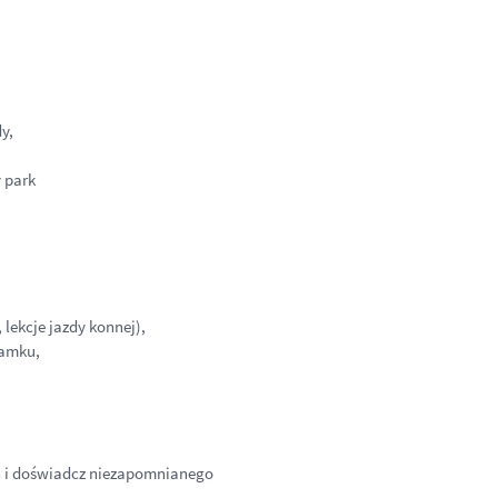
y,
 park
 lekcje jazdy konnej),
Zamku,
 i doświadcz niezapomnianego