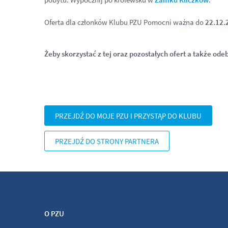
Oferta dla członków Klubu PZU Pomocni ważna do
22.12.
Żeby skorzystać z tej oraz pozostałych ofert a także ode
PRZEJDŹ DO MOJE PZU I PRZYSTĄP DO KLUBU
PRZEJDŹ DO STRONY PARTNERA
O PZU