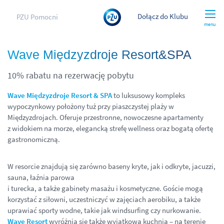
Dołącz do Klubu
PZU Pomocni
menu
Wave Międzyzdroje Resort&SPA
10% rabatu na rezerwację pobytu
Wave Międzyzdroje Resort & SPA
to luksusowy kompleks
wypoczynkowy położony tuż przy piaszczystej plaży w
Międzyzdrojach. Oferuje przestronne, nowoczesne apartamenty
z widokiem na morze, elegancką strefę wellness oraz bogatą ofertę
gastronomiczną.
W resorcie znajdują się zarówno baseny kryte, jak i odkryte, jacuzzi,
sauna, łaźnia parowa
i turecka, a także gabinety masażu i kosmetyczne. Goście mogą
korzystać z siłowni, uczestniczyć w zajęciach aerobiku, a także
uprawiać sporty wodne, takie jak windsurfing czy nurkowanie.
Wave Resort
wyróżnia się także wyjątkową kuchnią – na terenie