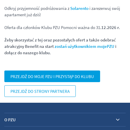
Odkryj przyjemność podróżowania z
Solarento
i zarezerwuj swój
apartament już dziś!
Oferta dla członków Klubu PZU Pomocni ważna do 31
.12.2026 r.
Żeby skorzystać z tej oraz pozostałych ofert a także odebrać
atrakcyjny Benefit na start
zostań użytkownikiem mojePZU
i
dołącz do naszego klubu.
PRZEJDŹ DO MOJE PZU I PRZYSTĄP DO KLUBU
PRZEJDŹ DO STRONY PARTNERA
O PZU