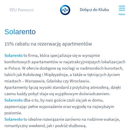
Dołącz do Klubu
PZU Pomocni
menu
Solarento
15% rabatu na rezerwację apartmentów
Solarento
to firma, która specjalizuje się w wynajmie
komfortowych apartamentów w najatrakcyjniejszych lokalizacjach
w Polsce. W ofercie dostępne są noclegi w nadmorskich kurortach,
takich jak Kołobrzeg i Międzyzdroje, a także w tętniących życiem
miastach – Warszawie, Gdańsku czy Wrocławiu.
Apartamenty łączą wysoki standard z przytulną atmosferą, dzięki
czemu każdy pobyt staje się wyjątkowym doświadczeniem.
Solarento
dba o to, by nasi goście czuli się jak w domu,
zapewniając pełne wyposażenie oraz wygodę na najwyższym
poziomie.
Solarento
to idealne rozwiązanie zarówno na rodzinne wakacje,
romantyczny weekend, jak i podróż służbową.