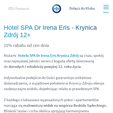
Dołącz do Klubu
PZU Pomocni
menu
Hotel SPA Dr Irena Eris - Krynica
Zdrój 12+
15% rabatu od cen dnia
Atutami
Hotelu SPA Dr Irena Eris Krynica Zdrój
są cisza, spokój
oraz najwyższej jakości serwis z bogatą ofertą skierowaną
do
dorosłych i młodzieży powyżej 12. roku życia
.
Indywidualne podejście do Gości gwarantuje unikatowe
doświadczenia, a wyjątkowe położenie w Krynicy-Zdroju oferuje
nadzwyczajne widoki, dopełniając relaks w prawdziwym SPA.
Z każdego z luksusowo wyposażonych pokoi i apartamentów
rozciąga się
malowniczy widok na wzgórza Beskidu Sądeckiego
.
Bliskość lasów i cicha okolica sprzyjają harmonijnemu