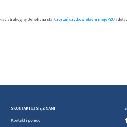
brać atrakcyjny Benefit na start
zostań użytkownikiem mojePZU
i dołą
SKONTAKTUJ SIĘ Z NAMI
S
Kontakt i pomoc