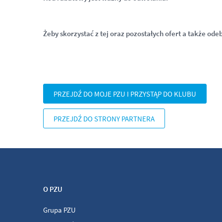
Żeby skorzystać z tej oraz pozostałych ofert a także ode
PRZEJDŹ DO MOJE PZU I PRZYSTĄP DO KLUBU
PRZEJDŹ DO STRONY PARTNERA
O PZU
Grupa PZU