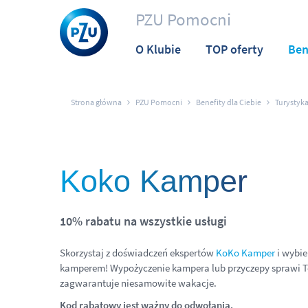
PZU Pomocni
O Klubie
TOP oferty
Ben
Strona główna
PZU Pomocni
Benefity dla Ciebie
Turystyk
Koko Kamper
10% rabatu na wszystkie usługi
Skorzystaj z doświadczeń ekspertów
KoKo Kamper
i wybie
kamperem! Wypożyczenie kampera lub przyczepy sprawi T
zagwarantuje niesamowite wakacje.
Kod rabatowy jest ważny do odwołania.