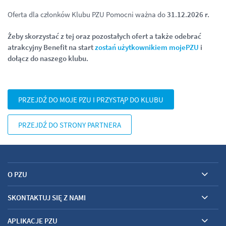
Oferta dla członków Klubu PZU Pomocni ważna do
31.12.2026 r.
Żeby skorzystać z tej oraz pozostałych ofert a także odebrać
atrakcyjny Benefit na start
zostań użytkownikiem mojePZU
i
dołącz do naszego klubu.
PRZEJDŹ DO MOJE PZU I PRZYSTĄP DO KLUBU
PRZEJDŹ DO STRONY PARTNERA
O PZU
SKONTAKTUJ SIĘ Z NAMI
APLIKACJE PZU