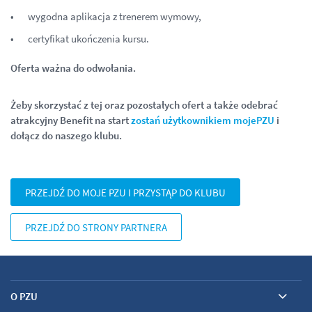
wygodna aplikacja z trenerem wymowy,
certyfikat ukończenia kursu.
Oferta ważna do odwołania.
Żeby skorzystać z tej oraz pozostałych ofert a także odebrać
atrakcyjny Benefit na start
zostań użytkownikiem mojePZU
i
dołącz do naszego klubu.
PRZEJDŹ DO MOJE PZU I PRZYSTĄP DO KLUBU
PRZEJDŹ DO STRONY PARTNERA
O PZU