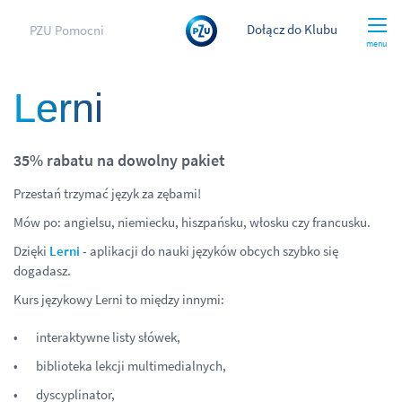
Dołącz do Klubu
PZU Pomocni
menu
Lerni
35% rabatu na dowolny pakiet
Przestań trzymać język za zębami!
Mów po: angielsu, niemiecku, hiszpańsku, włosku czy francusku.
Dzięki
Lerni
- aplikacji do nauki języków obcych szybko się
dogadasz.
Kurs językowy Lerni to między innymi:
interaktywne listy słówek,
biblioteka lekcji multimedialnych,
dyscyplinator,