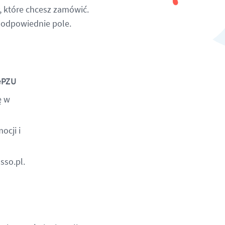
, które chcesz zamówić.
 odpowiednie pole.
ePZU
ę w
ocji i
sso.pl
.