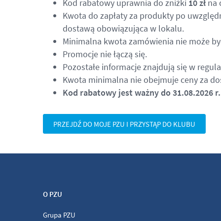
Kod rabatowy uprawnia do zniżki
10 zł
na 
Kwota do zapłaty za produkty po uwzględ
dostawą obowiązująca w lokalu.
Minimalna kwota zamówienia nie może by
Promocje nie łączą się.
Pozostałe informacje znajdują się w regul
Kwota minimalna nie obejmuje ceny za do
Kod rabatowy jest ważny do 31.08.2026 r.
PRZEJDŹ DO MOJE PZU I PRZYSTĄP DO KLUBU
O PZU
Grupa PZU